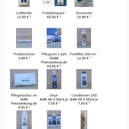
Luftbinder
Frühjahrsputz-
Serviceset
12,95
€
*
65,00
Paket
€
*
Luftbildung
32,98
€
*
Problemlöser
Pflegeset 1 Jahr
Firstfiller 500 ml -
3,99
gegen
€
*
inkl. 1
73,90
12,50
bei jeder
€
*
Preissenkung ab
Luftbildung
Spannbettlaken
Neubefüllung
59,95
€
*
(2 Optiwet
GRATIS)
Pflegetücher, im
Vinyl-
Conditioner 250
Handumdrehen
9,99
8,95
Pflegespray
Ab 4 Stück je
9,99
ml für 1 Jahr
Ab 4 Stück je
Preissenkung ab
7,50
€
*
7,50
€
*
ein sauberes Bett
8,95
€
*