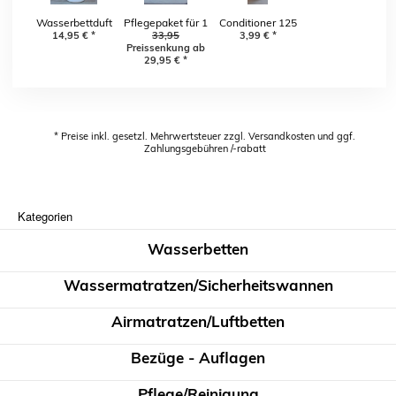
Wasserbettduft
Pflegepaket für 1
Conditioner 125
Lavendel, Vanille,
14,95
€
*
Jahr inkl. 2 x
33,95
ml für 1/2 Jahr
3,99
€
*
Preissenkung ab
Rose, Emotion,
Problemlöser
PRESISSENKUNG
29,95
€
*
Orange
Optiwet GRATIS
* Preise inkl. gesetzl. Mehrwertsteuer zzgl. Versandkosten und ggf.
Zahlungsgebühren /-rabatt
Kategorien
Wasserbetten
Wassermatratzen/Sicherheitswannen
Airmatratzen/Luftbetten
Bezüge - Auflagen
Pflege/Reinigung