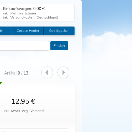
Einkaufswagen:
0,00 €
inkl. Mehrwertsteuer
inkl. Versandkosten (
Deutschland
)
Einkaufswagen anzeigen
ör
Carbon Heater
Schnäppchen
0
Zur Kasse
Tischklima
Klicken Sie auf "Kaufen", um Ihre
Finden
Bestellung abzuschließen.
Bestellung erfolgreich!
Artikel
9
/
13
Auf Wiedersehen!
12,95 €
inkl. MwSt. zzgl. Versand