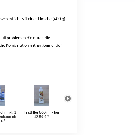
esentlich. Mit einer Flasche (400 g)
Luftproblemen die durch die
 die Kombination mit Entkeimender
ahr inkl. 1
Firstfiller 500 ml - bei
laken (2
enkung ab
jeder Neubefüllung
12,50
€
*
€
*
GRATIS)