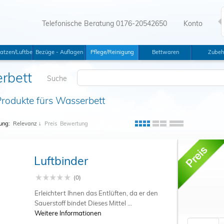
Telefonische Beratung 0176-20542650
Konto
tswannen
atzen/Luftbetten
Bezüge - Auflagen
Pflege/Reinigung
Bettwaren
Zubeh
rbett
Suche
rodukte fürs Wasserbett
ung:
Relevanz
↓
Preis
Bewertung
Luftbinder
(0)
Erleichtert Ihnen das Entlüften, da er den
Sauerstoff bindet Dieses Mittel ...
Weitere Informationen