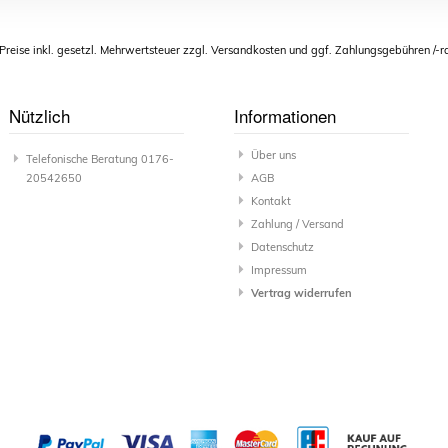
 Preise inkl. gesetzl. Mehrwertsteuer zzgl. Versandkosten und ggf. Zahlungsgebühren /-r
flegespray
Conditioner 250 ml für
Wasserbettduft
Pflegepaket 
Stück je 7,50
9,99
Ab 4 Stück je 7,50
1 Jahr
Lavendel, Vanille,
14,95
€
*
33,95
inkl. 2 x Pr
Preiss
€
*
€
*
29,95
Rose, Emotion,
Optiwet 
Nützlich
Informationen
Orange
Über uns
Telefonische Beratung 0176-
20542650
AGB
Kontakt
Zahlung / Versand
Datenschutz
Impressum
Vertrag widerrufen