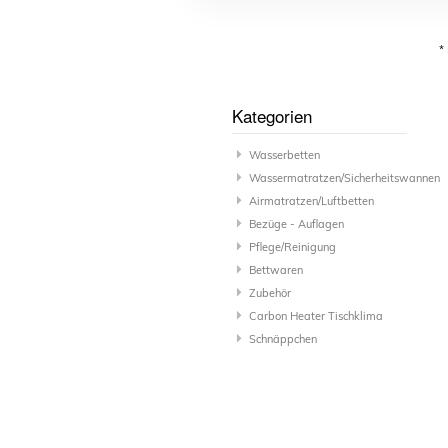
*
Pflegetücher, im
Vinyl-P
9,99
Handumdrehen ein
Preissenkung ab
8,95
Ab 4 
8,95
€
*
sauberes Bett
Kategorien
Wasserbetten
Wassermatratzen/Sicherheitswannen
Airmatratzen/Luftbetten
Bezüge - Auflagen
Pflege/Reinigung
Bettwaren
Zubehör
Carbon Heater Tischklima
Schnäppchen