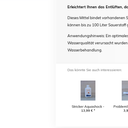
Erleichtert Ihnen das Entlüften, d
Dieses Mittel bindet vorhandenen Sa
können bis zu 100 Liter Sauerstoff
Anwendungshinweis: Ein optimales 
Wasserqualität verursacht wurden. 
Wasserbehandlung.
Das könnte Sie auch interessieren:
Stricker Aquashock -
Probleml
Entkeimer
13,99
€
*
Luft
3,