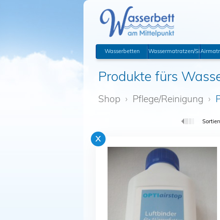
Wasserbetten
Wassermatratzen/Sicherhei
Airmatr
Produkte fürs Wasse
Shop
›
Pflege/Reinigung
›
P
Sortier
x