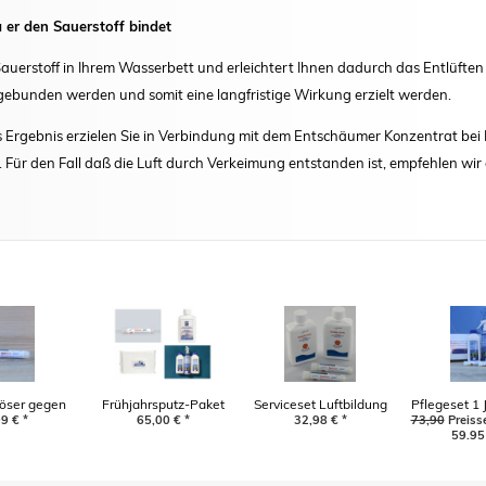
a er den Sauerstoff bindet
uerstoff in Ihrem Wasserbett und erleichtert Ihnen dadurch das Entlüften w
 gebunden werden und somit eine langfristige Wirkung erzielt werden.
Ergebnis erzielen Sie in Verbindung mit dem Entschäumer Konzentrat bei 
Für den Fall daß die Luft durch Verkeimung entstanden ist, empfehlen wir
öser gegen
Frühjahrsputz-Paket
Serviceset Luftbildung
Pflegeset 1 J
bildung
99
€
*
65,00
€
*
32,98
€
*
73,90
Spannbett
Preiss
59,95
Optiwet 