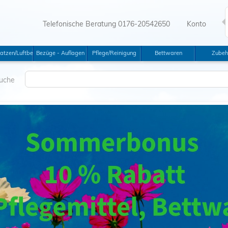
Telefonische Beratung 0176-20542650
Konto
tswannen
atzen/Luftbetten
Bezüge - Auflagen
Pflege/Reinigung
Bettwaren
Zubeh
uche
merbonus