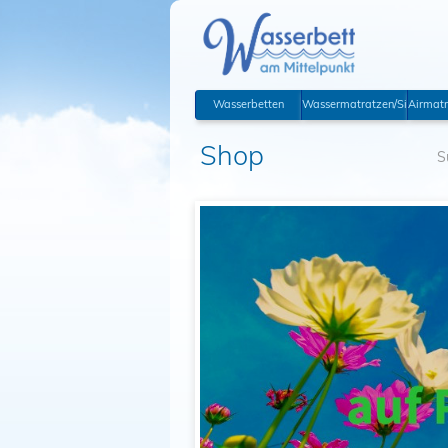
Wasserbetten
Wassermatratzen/Sicherhei
Airmatr
Shop
S
10% Som