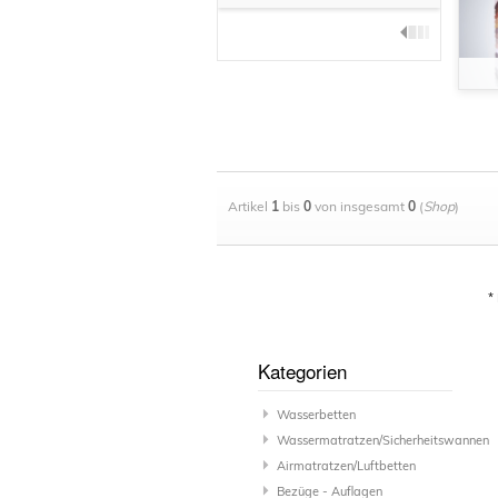
Artikel
1
bis
0
von insgesamt
0
(
Shop
)
*
Kategorien
Wasserbetten
Wassermatratzen/Sicherheitswannen
Airmatratzen/Luftbetten
Bezüge - Auflagen