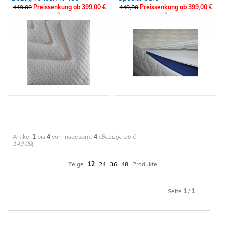
Wasserbettbezug
449,00
Preissenkung ab 399,00 €
449,00
Preissenkung ab 399,00 €
*
*
Artikel
1
bis
4
von insgesamt
4
(
Bezüge ab €
149,00
)
Zeige
12
24
36
48
Produkte
Seite
1
/
1