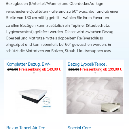
Bezugboden (Unterteil/Wanne) und Oberdecke/Auflage
Schließen
verschiedene Qualitäten - alle sind zu 60° waschbar und ab einer
Breite von 180 cm mittig geteilt - wählen Sie Ihren Favoriten
zu allen Bezügen kann zusätzlich ein
Topliner
(Staubschutz,
Hygieneschicht) geliefert werden. Dieser wird zwischen Bezug-
Oberteil und Matratze mittels doppeltem Reißverschluss
eingezippt und kann ebenfalls bei 60° gewaschen werden. Er
schützt die Matratzen vor Salzen, Staub, Hautschuppen usw.
Kompletter Bezug, BW-
Bezug Lyocell/Tencel,
Discount
antibakteriell, weich,
179,00
Preissenkung ab 149,00 €
229,00
Preissenkung ab 199,00 €
anschmiegsam
*
*
Bezug Tencel Air Tec
Special Care