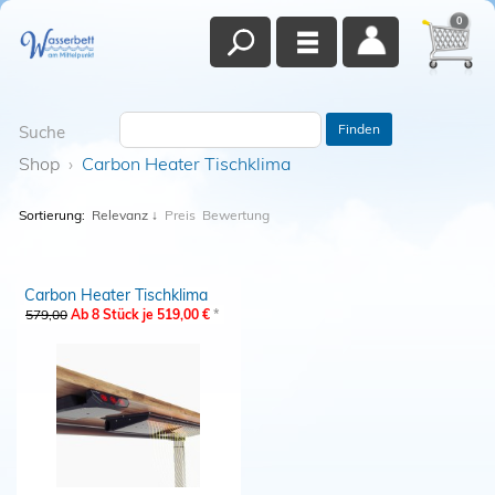
0
Finden
Suche
Shop
›
Carbon Heater Tischklima
Sortierung:
Relevanz
↓
Preis
Bewertung
Carbon Heater Tischklima
579,00
Ab 8 Stück je 519,00 €
*