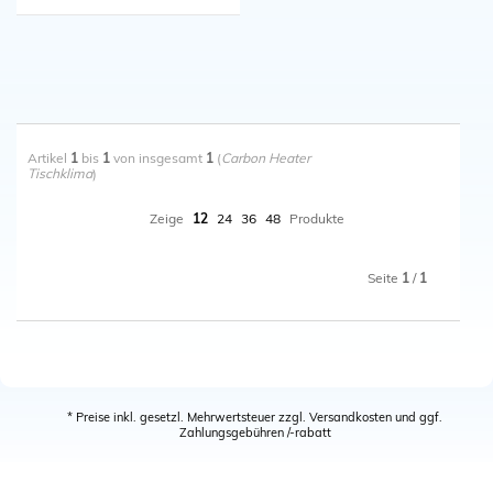
Schließen
Artikel
1
bis
1
von insgesamt
1
(
Carbon Heater
Tischklima
)
Zeige
12
24
36
48
Produkte
Seite
1
/
1
* Preise inkl. gesetzl. Mehrwertsteuer zzgl. Versandkosten und ggf.
Zahlungsgebühren /-rabatt