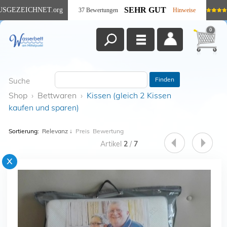
SEHR GUT
USGEZEICHNET
.org
37 Bewertungen
Hinweise
0
Finden
Suche
Shop
›
Bettwaren
›
Kissen (gleich 2 Kissen
kaufen und sparen)
Sortierung:
Relevanz
↓
Preis
Bewertung
Artikel
2
/
7
x