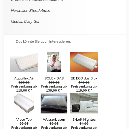
Hersteller: Stendebach
Modell: Cozy Gel
Das könnte Sie auch interessieren:
Aquaflex Air
SOLE - DAS
BE ECO das Bio-
Nackenstützkissen
139,00
ORIGINAL
159,00
Nackenstützkissen
149,00
Preissenkung ab
Preissenkung ab
Preissenkung ab
119,00
€
*
139,00
€
*
119,00
€
*
Visco Top
Wasserkissen
S-Loft Hightec
Nackenkissen
99,95
69,95
Faser, komplett
54,90
Preissenkung ab
Preissenkung ab
Preissenkung ab
waschbar