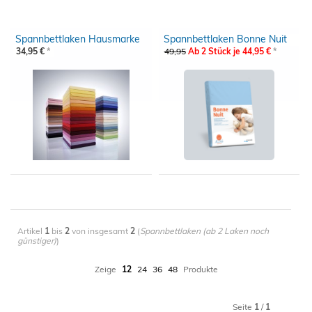
Spannbettlaken Hausmarke
Spannbettlaken Bonne Nuit
180/200-200/220
34,95 €
*
49,95
Ab 2 Stück je 44,95 €
*
falte
x
x
Merken
Merken
Artikel
1
bis
2
von insgesamt
2
(
Spannbettlaken (ab 2 Laken noch
günstiger)
)
Details
Details
Zeige
12
24
36
48
Produkte
Seite
1
/
1