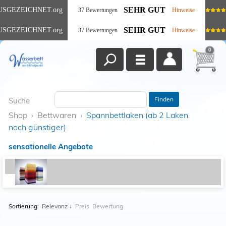
SEHR GUT
USGEZEICHNET
.org
37 Bewertungen
Hinweise
SEHR GUT
USGEZEICHNET
.org
37 Bewertungen
Hinweise
0
Finden
Suche
Shop
›
Bettwaren
›
Spannbettlaken (ab 2 Laken
noch günstiger)
sensationelle Angebote
Sortierung:
Relevanz
↓
Preis
Bewertung