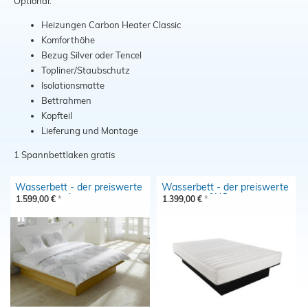
Optional:
Schließen
Heizungen Carbon Heater Classic
Komforthöhe
Bezug Silver oder Tencel
Topliner/Staubschutz
Isolationsmatte
Bettrahmen
Kopfteil
Lieferung und Montage
1 Spannbettlaken gratis
Wasserbett - der preiswerte
Wasserbett - der preiswerte
Einstieg dual
Einstieg MONO
1.599,00 €
*
1.399,00 €
*