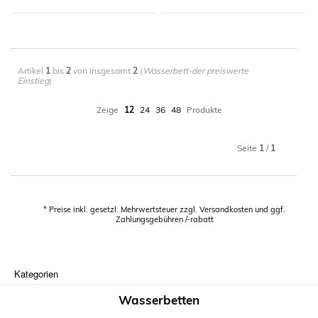
x
x
Merken
Merken
Artikel
1
bis
2
von insgesamt
2
(
Wasserbett-der preiswerte
Einstieg
)
Details
Details
Zeige
12
24
36
48
Produkte
Seite
1
/
1
* Preise inkl. gesetzl. Mehrwertsteuer zzgl. Versandkosten und ggf.
Zahlungsgebühren /-rabatt
Kategorien
Wasserbetten