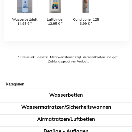
Wasserbettduft
Luftbinder
Conditioner 125
Lavendel, Vanille,
14,95
€
*
12,95
€
*
ml für 1/2 Jahr
3,99
€
*
Rose, Emotion,
PRESISSENKUNG
Orange
* Preise inkl. gesetzl. Mehrwertsteuer zzgl. Versandkosten und ggf.
Zahlungsgebühren /-rabatt
Kategorien
Wasserbetten
Wassermatratzen/Sicherheitswannen
Airmatratzen/Luftbetten
Bezüge - Auflagen