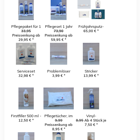
Pflegepaket für 1
Pflegeset 1 Jahr
Frühjahrsputz-
Jahr inkl. 2 x
33,95
inkl. 1
73,90
65,00
Paket
€
*
Preissenkung ab
Preissenkung ab
Problemlöser
Spannbettlaken
29,95
€
*
59,95
€
*
Optiwet GRATIS
(2 Optiwet
GRATIS)
Serviceset
Problemlöser
Stricker
Luftbildung
32,98
€
*
3,99
gegen
€
*
Aquashock -
13,99
€
*
Luftbildung
Entkeimer
Firstfiller 500 ml -
Pflegetücher, im
Vinyl-
12,50
bei jeder
€
*
Handumdrehen
9,99
8,95
Pflegespray
Ab 4 Stück je
Preissenkung ab
7,50
€
*
Neubefüllung
ein sauberes Bett
8,95
€
*