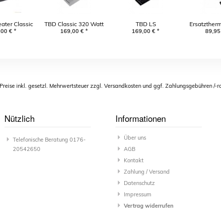
ater Classic
TBD Classic 320 Watt
TBD LS
Ersatztherm
 W analog
,00
€
*
169,00
€
*
Leichtgewichtheizung
169,00
€
*
Carbon Heat
89,95
 Preise inkl. gesetzl. Mehrwertsteuer zzgl. Versandkosten und ggf. Zahlungsgebühren /-r
Nützlich
Informationen
Über uns
Telefonische Beratung 0176-
20542650
AGB
Kontakt
Zahlung / Versand
Datenschutz
Impressum
Vertrag widerrufen