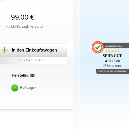
99,00 €
inkl. MwSt. zzgl. Versand
AUSGEZEICHNET
.org
In den Einkaufswagen
SEHR GUT
Produkt merken
4.95
/ 5.00
37 Bewertungen
Hinweis zu den Bewertungen
Hersteller
: SBI
Auf Lager
14