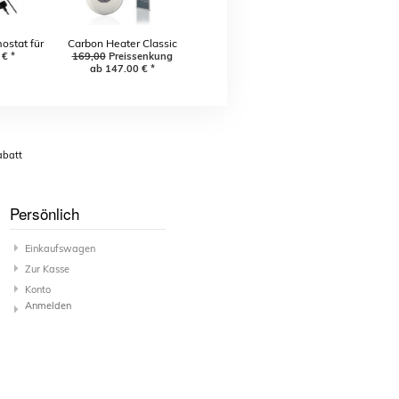
ostat für
Carbon Heater Classic
er Classic
€
*
169,00
240 Watt
Preissenkung
ab 147,00
€
*
abatt
Persönlich
Einkaufswagen
Zur Kasse
Konto
Anmelden