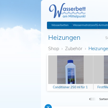
Wasserbetten
Wassermatratzen/Sicherhei
Airmatr
Heizungen
S
Shop
›
Zubehör
›
Heizung
Conditioner 250 ml für 1
Firstfil
Jahr
Sortier
x