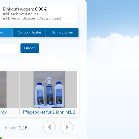
Einkaufswagen:
0,00 €
inkl. Mehrwertsteuer
inkl. Versandkosten (
Deutschland
)
Einkaufswagen anzeigen
ör
Carbon Heater
Schnäppchen
0
Zur Kasse
Tischklima
Klicken Sie auf "Kaufen", um Ihre
Finden
Bestellung abzuschließen.
Bestellung erfolgreich!
Auf Wiedersehen!
pray
Pflegepaket für 1 Jahr inkl. 2
Pflegeset 1 Jahr inkl. 1
x Problemlöser Optiwet
Spannbettlaken (2 Optiwet
GRATIS
GRATIS)
Artikel
1
/
6