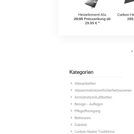
Heizelement Alu
Carbon He
29,95
Preissenkung ab
Chrome
LS 265
289
29,95
€
*
*
Kategorien
Wasserbetten
Wassermatratzen/Sicherheitswannen
Airmatratzen/Luftbetten
Bezüge - Auflagen
Pflege/Reinigung
Bettwaren
Zubehör
Carbon Heater Tischklima