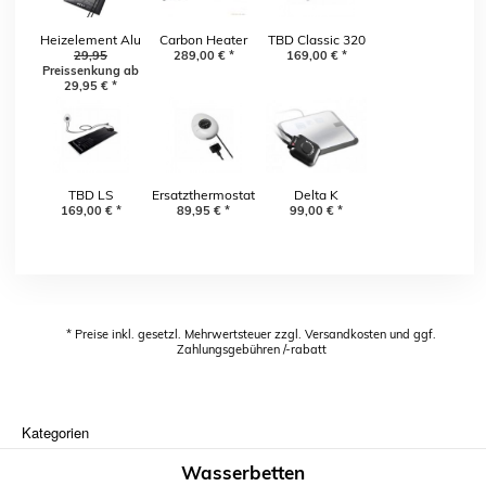
Heizelement Alu
Carbon Heater
TBD Classic 320
Chrome
29,95
Classic LS 265 W
289,00
€
*
169,00
Watt
€
*
Preissenkung ab
analog
29,95
€
*
TBD LS
Ersatzthermostat
Delta K
Leichtgewichtheizung
169,00
€
*
für Carbon
89,95
€
*
99,00
€
*
Heater Classic
* Preise inkl. gesetzl. Mehrwertsteuer zzgl. Versandkosten und ggf.
Zahlungsgebühren /-rabatt
Kategorien
Wasserbetten