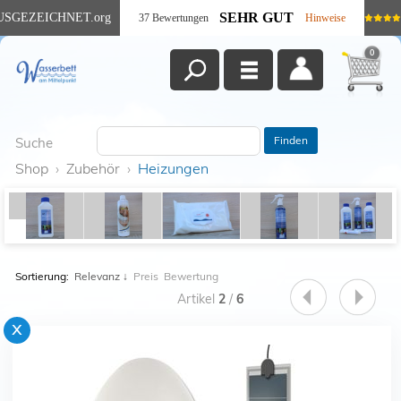
SEHR GUT
USGEZEICHNET
.org
37 Bewertungen
Hinweise
0
Finden
Suche
Shop
›
Zubehör
›
Heizungen
Sortierung:
Relevanz
↓
Preis
Bewertung
Artikel
2
/
6
x