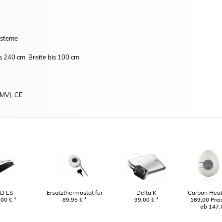
ysteme
 240 cm, Breite bis 100 cm
EMV), CE
D LS
Ersatzthermostat für
Delta K
Carbon Heat
ichtheizung
,00
€
*
Carbon Heater Classic
89,95
€
*
99,00
€
*
169,00
240 W
Prei
ab 147,