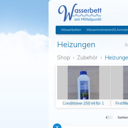
Wasserbetten
Wassermatratzen/Sicherhei
Airmatr
Heizungen
S
Shop
›
Zubehör
›
Heizung
Conditioner 250 ml für 1
Firstfil
Jahr
Sortier
x