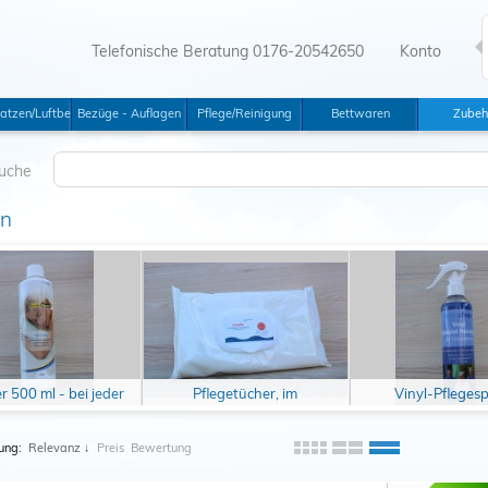
Telefonische Beratung 0176-20542650
Konto
tswannen
atzen/Luftbetten
Bezüge - Auflagen
Pflege/Reinigung
Bettwaren
Zubeh
uche
en
ler 500 ml - bei jeder
Pflegetücher, im
Vinyl-Pfleges
Neubefüllung
Handumdrehen ein
sauberes Bett
ung:
Relevanz
↓
Preis
Bewertung