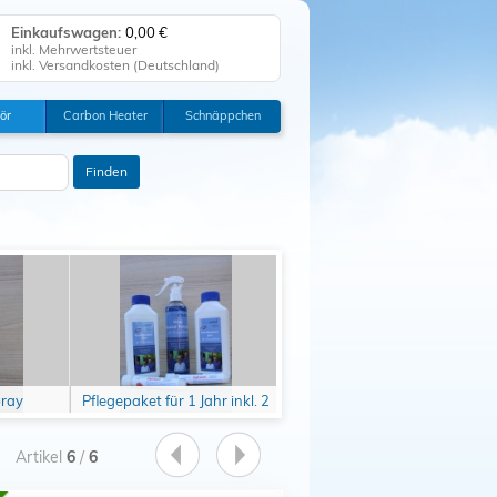
Einkaufswagen:
0,00 €
inkl. Mehrwertsteuer
inkl. Versandkosten (
Deutschland
)
Einkaufswagen anzeigen
ör
Carbon Heater
Schnäppchen
0
Zur Kasse
Tischklima
Klicken Sie auf "Kaufen", um Ihre
Finden
Bestellung abzuschließen.
Bestellung erfolgreich!
Auf Wiedersehen!
pray
Pflegepaket für 1 Jahr inkl. 2
Pflegeset 1 Jahr inkl. 1
x Problemlöser Optiwet
Spannbettlaken (2 Optiwet
GRATIS
GRATIS)
Artikel
6
/
6