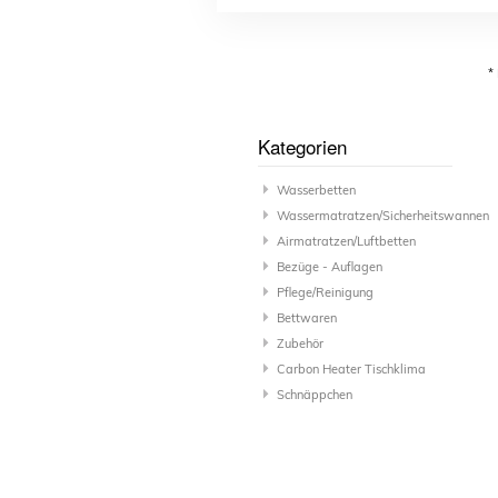
*
Kategorien
Wasserbetten
Wassermatratzen/Sicherheitswannen
Airmatratzen/Luftbetten
Bezüge - Auflagen
Pflege/Reinigung
Bettwaren
Zubehör
Carbon Heater Tischklima
Schnäppchen