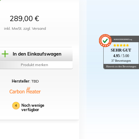
289,00 €
inkl. MwSt. zzgl. Versand
AUSGEZEICHNET
.org
SEHR GUT
In den Einkaufswagen
4.95
/ 5.00
37 Bewertungen
Produkt merken
Hinweis zu den Bewertungen
Hersteller
: TBD
Noch wenige
4
verfügbar