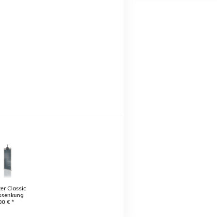
er Classic
att
ssenkung
00
€
*