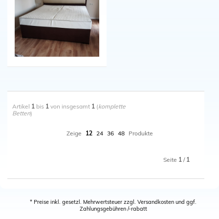
Schließen
Artikel
1
bis
1
von insgesamt
1
(
komplette
Betten
)
Zeige
12
24
36
48
Produkte
Seite
1
/
1
* Preise inkl. gesetzl. Mehrwertsteuer zzgl. Versandkosten und ggf.
Zahlungsgebühren /-rabatt